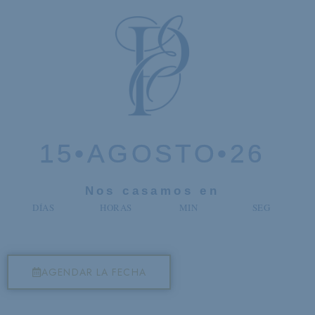
15•AGOSTO•26
Nos casamos en
DÍAS
HORAS
MIN
SEG
AGENDAR LA FECHA