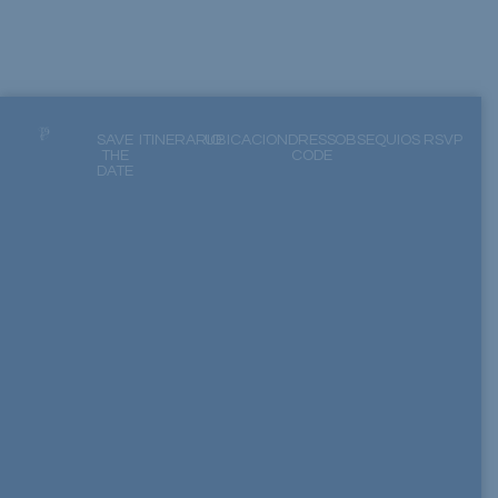
SAVE
ITINERARIO
UBICACION
DRESS
OBSEQUIOS
RSVP
THE
CODE
DATE