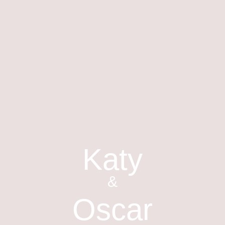
Ir
al
contenido
Katy
&
Oscar