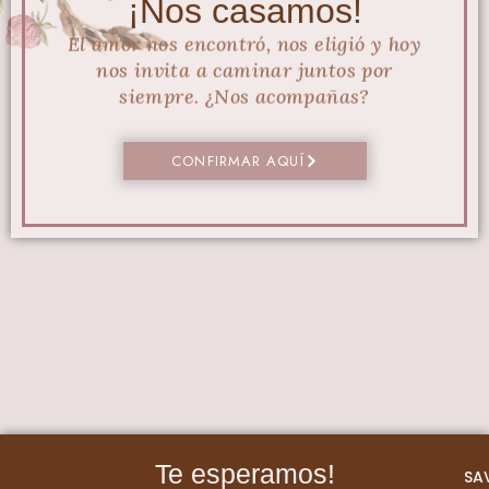
¡Nos casamos!
El amor nos encontró, nos eligió y hoy
nos invita a caminar juntos por
siempre. ¿Nos acompañas?
CONFIRMAR AQUÍ
Te esperamos!
SA