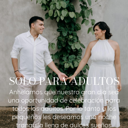
SOLO PARA ADULTOS
Anhelamos que nuestro gran día sea
una oportunidad de celebración para
todos los adultos. Por lo tanto a los
pequeños les deseamos una noche
tranquila llena de dulces sueños.