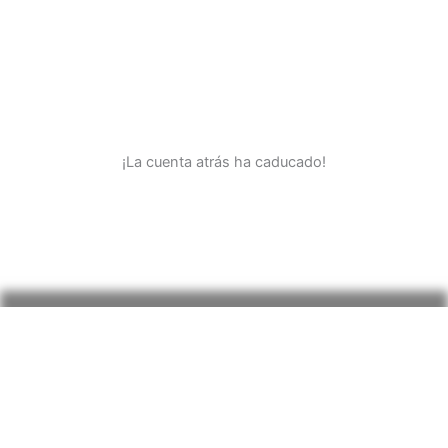
PAMELA
& JOHNNY
¡NOS CASAMOS!
¡La cuenta atrás ha caducado!