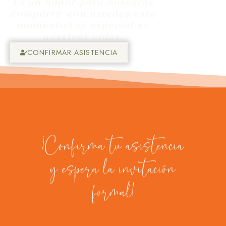
Es un honor para nosotros
compartir con ustedes este
momento tan especial en
nuestras vidas.
CONFIRMAR ASISTENCIA
¡Confirma tu asistencia
y espera la invitación
formal!