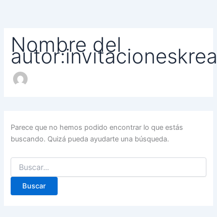
Buscar
Ir
por:
al
contenido
Nombre del
autor:invitacioneskre
Parece que no hemos podido encontrar lo que estás
buscando. Quizá pueda ayudarte una búsqueda.